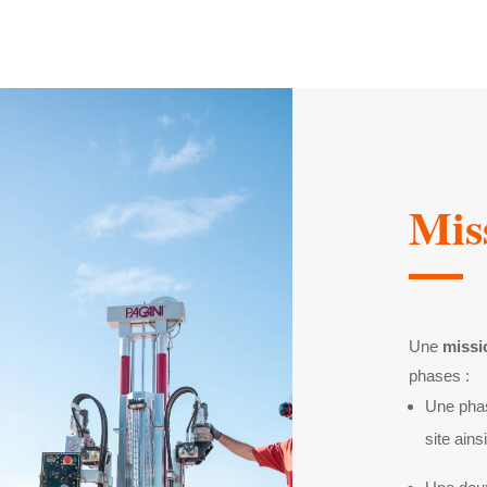
Mis
Une
missi
phases :
Une ph
site ain