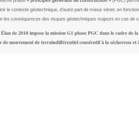
xième phase
« principes généraux de construction »
(PGC) permett
inir le contexte géotechnique, d’autre part de mieux sérier, en fonctio
re les conséquences des risques géotechniques majeurs en cas de 
i Élan de 2018 impose la mission G1 phase PGC dans le cadre de la 
de mouvement de terraindifférentiel consécutif à la sécheresse et à
CONTACTEZ-NOUS