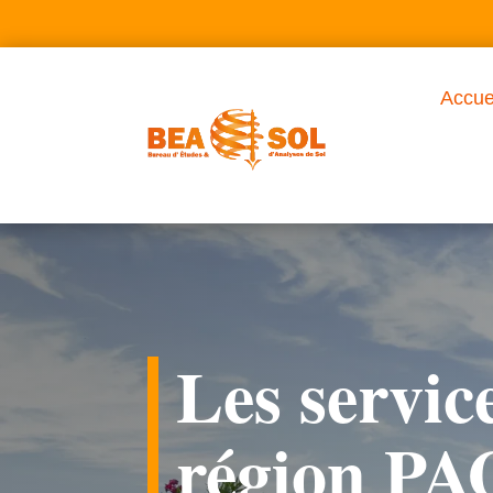
Accue
Les servi
région P