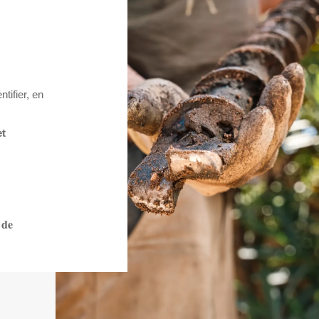
tifier, en
et
 de