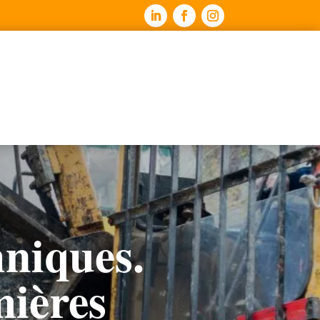
hniques.
mières