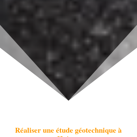
d'exécution
Réaliser une
étude géotechnique à