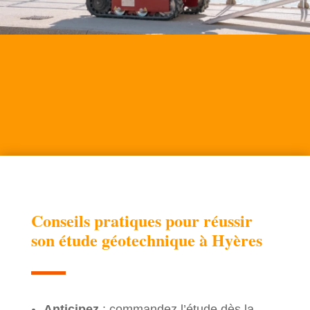
Conseils pratiques pour réussir
son étude géotechnique à Hyères
Anticipez
: commandez l’étude dès la