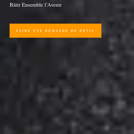
Bâtir Ensemble l’Avenir
FAIRE UNE DEMANDE DE DEVIS
Enquêtes préalables

Investigations géotechniques

Études géotechniques G1 à G5

Service d'expertise technique

Service de suivi et de supervision
