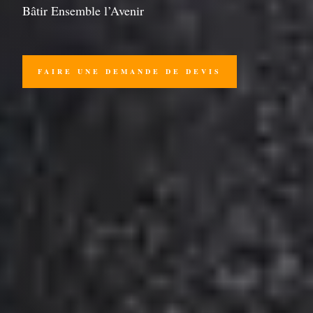
Bâtir Ensemble l’Avenir
FAIRE UNE DEMANDE DE DEVIS
Enquêtes préalables

Investigations géotechniques

Études géotechniques G1 à G5

Service d'expertise technique

Service de suivi et de supervision
