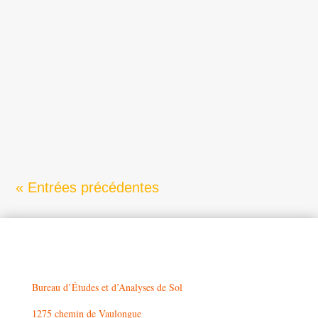
un bâtiment professionnel ne commence
pas par le béton : tout commence par le
sol. En Provence-Alpes-Côte d’Azur (PACA),
les terrains peuvent être très variés
(argiles, remblais, roches, zones en pente),
et cette diversité peut...
« Entrées précédentes
Bureau d’Études et d’Analyses de Sol
1275 chemin de Vaulongue