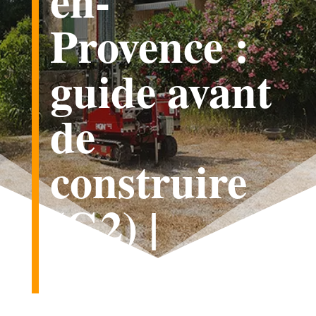
en-
Provence :
guide avant
de
construire
(G2) |
Beasol